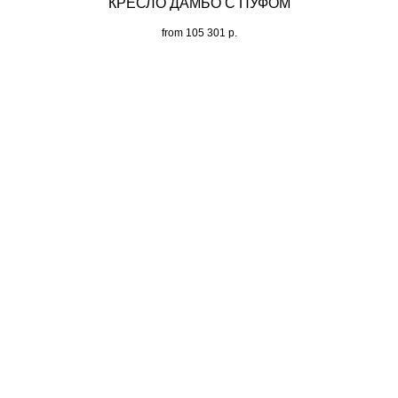
КРЕСЛО ДАМБО С ПУФОМ
from
105 301
р.